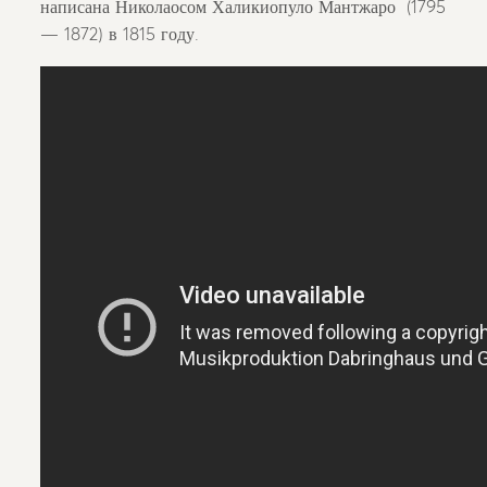
написана Николаосом Халикиопуло Мантжаро (1795
— 1872) в 1815 году.