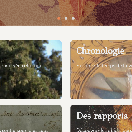
Chronologie
neur a vécu et a agi
Explorez le temps de la vi
Des rapports
 sont disponibles sous
Découvrez les objets pers