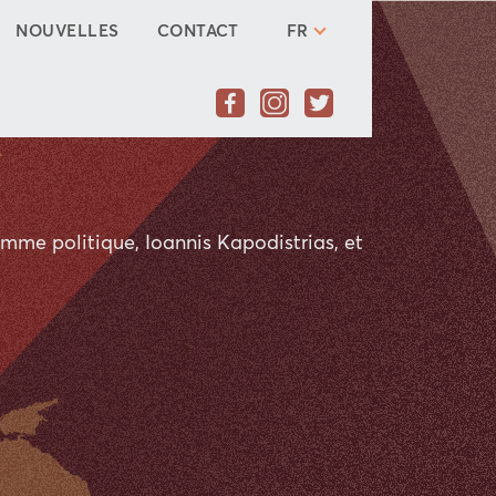
NOUVELLES
CONTACT
FR
ine commun, un avenir comm
 a été l’une des personnalités politiques les plus imp
il peut en même temps mettre en évidence les possibil
ns culturel, économique et social.