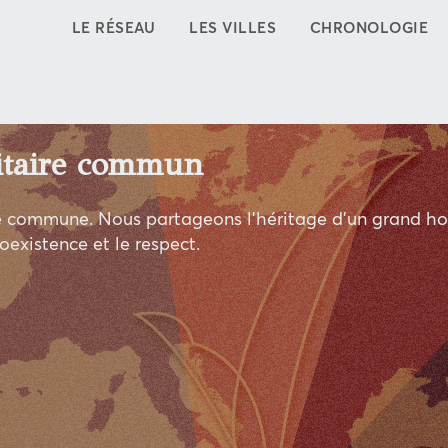
LE RÉSEAU
LES VILLES
CHRONOLOGIE
Un patrimo
s, et
Ioannis Capodistrias
vie et de son trava
unissent sur les pla
En savoir plus