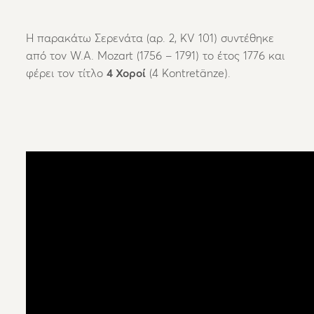
Η παρακάτω
Σερενάτα (αρ. 2, KV 101)
συντέθηκε
από τον
W.A. Mozart (1756 – 1791) το έτος 1776 και
φέρει τον τίτλο
4 Χοροί
(4 Kontretänze).