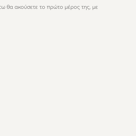
άτω θα ακούσετε το π
ρώτο μέρος της, με