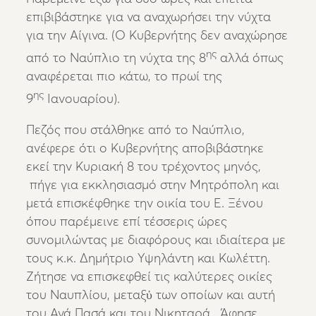
επιβιβάστηκε για να αναχωρήσει την νύχτα
για την Αίγινα. (Ο Κυβερνήτης δεν αναχώρησε
ης
από το Ναύπλιο τη νύχτα της 8
αλλά όπως
αναφέρεται πιο κάτω, το πρωί της
ης
9
Ιανουαρίου).
Πεζός που στάλθηκε από το Ναύπλιο,
ανέφερε ότι ο Κυβερνήτης αποβιβάστηκε
εκεί την Κυριακή 8 του τρέχοντος μηνός,
πήγε για εκκλησιασμό στην Μητρόπολη και
μετά επισκέφθηκε την οικία του Ε. Ξένου
όπου παρέμεινε επί τέσσερις ώρες
συνομιλώντας με διαφόρους και ιδιαίτερα με
τους κ.κ. Δημήτριο Υψηλάντη και Κωλέττη.
Ζήτησε να επισκεφθεί τις καλύτερες οικίες
του Ναυπλίου, μεταξὐ των οποίων και αυτή
του Αγά Πασά και του Νικηταρά. Άφησε