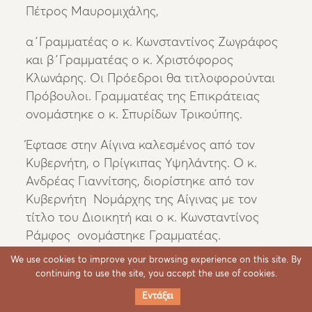
Πέτρος Μαυρομιχάλης,
α΄Γραμματέας ο κ. Κωνσταντίνος Ζωγράφος
και β΄Γραμματέας ο κ. Χριστόφορος
Κλωνάρης. Οι Πρόεδροι θα τιτλοφορούνται
Πρόβουλοι. Γραμματέας της Επικράτειας
ονομάστηκε ο κ. Σπυρίδων Τρικούπης.
Έφτασε στην Αίγινα καλεσμένος από τον
Κυβερνήτη, ο Πρίγκιπας Υψηλάντης. Ο κ.
Ανδρέας Γιαννίτσης, διορίστηκε από τον
Κυβερνήτη Νομάρχης της Αίγινας με τον
τίτλο του Διοικητή και ο κ. Κωνσταντίνος
Ράμφος ονομάστηκε Γραμματέας.
We use cookies to improve your browsing experience on this site. By
Καθορίστηκε από την εξοχότητά του, ότι, η
continuing to use the site, you accept the use of cookies.
ορκωμοσία θα γίνει την Πέμπτη 26 του
Εντάξει
τρέχοντος μήνα. Οι κ.κ. Ιωάννης Θεοτόκης (