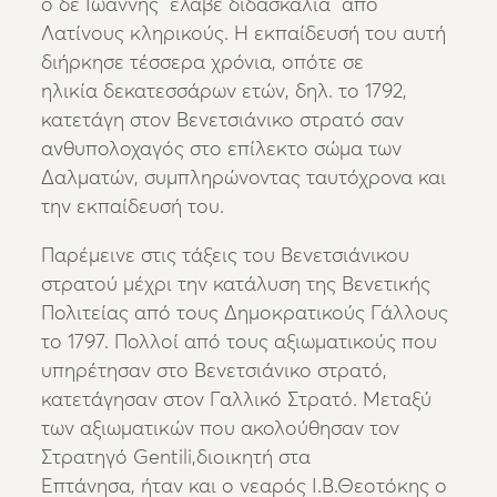
ο δε Ιωάννης έλαβε διδασκαλία από
Λατίνους κληρικούς. Η εκπαίδευσή του αυτή
διήρκησε τέσσερα χρόνια, οπότε σε
ηλικία δεκατεσσάρων ετών, δηλ. το 1792,
κατετάγη στον Βενετσιάνικο στρατό σαν
ανθυπολοχαγός στο επίλεκτο σώμα των
Δαλματών, συμπληρώνοντας ταυτόχρονα και
την εκπαίδευσή του.
Παρέμεινε στις τάξεις του Βενετσιάνικου
στρατού μέχρι την κατάλυση της Βενετικής
Πολιτείας από τους Δημοκρατικούς Γάλλους
το 1797. Πολλοί από τους αξιωματικούς που
υπηρέτησαν στο Βενετσιάνικο στρατό,
κατετάγησαν στον Γαλλικό Στρατό. Μεταξύ
των αξιωματικών που ακολούθησαν τον
Στρατηγό Gentili,διοικητή στα
Επτάνησα, ήταν και ο νεαρός Ι.Β.Θεοτόκης ο